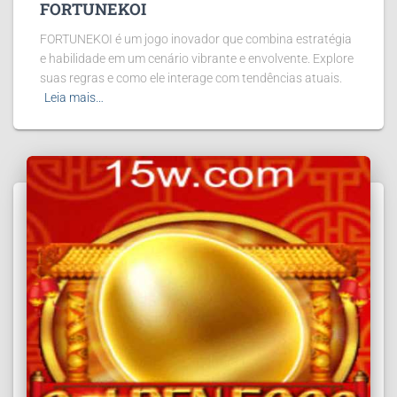
FORTUNEKOI
FORTUNEKOI é um jogo inovador que combina estratégia
e habilidade em um cenário vibrante e envolvente. Explore
suas regras e como ele interage com tendências atuais.
Leia mais…