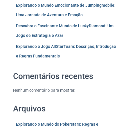
Explorando o Mundo Emocionante de Jumpingmobile:
Uma Jornada de Aventura e Emoção
Descubra o Fascinante Mundo de LuckyDiamond: Um
Jogo de Estratégia e Azar
Explorando o Jogo AllStarTeam: Descrição, Introdução
e Regras Fundamentais
Comentários recentes
Nenhum comentário para mostrar.
Arquivos
Explorando o Mundo do Pokerstars: Regras e