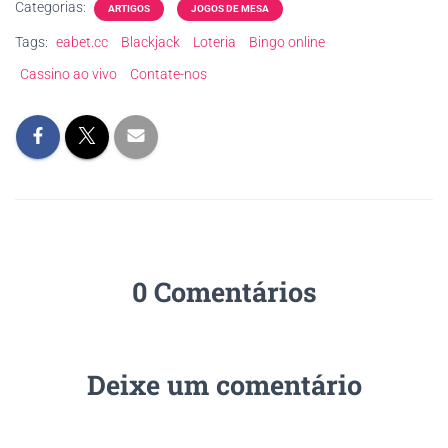
Categorias:
ARTIGOS
JOGOS DE MESA
Tags:
eabet.cc
Blackjack
Loteria
Bingo online
Cassino ao vivo
Contate-nos
0 Comentários
Deixe um comentário