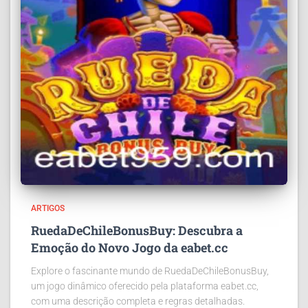
ARTIGOS
RuedaDeChileBonusBuy: Descubra a
Emoção do Novo Jogo da eabet.cc
Explore o fascinante mundo de RuedaDeChileBonusBuy,
um jogo dinâmico oferecido pela plataforma eabet.cc,
com uma descrição completa e regras detalhadas.