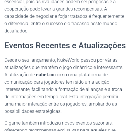
essencial, pois as rivalidades podem ser perigosas e a
cooperação pode levar a grandes recompensas. A
capacidade de negociar e forjar tratados é frequentemente
o diferencial entre o sucesso e o fracasso neste mundo
desafiador.
Eventos Recentes e Atualizações
Desde o seu lançamento, NukeWorld passou por várias
atualizações que mantêm o jogo dinâmico e interessante.
A utilização de
eabet.cc
como uma plataforma de
comunicação para jogadores tem sido uma adição
interessante, facilitando a formação de alianças e a troca
de informações em tempo real. Esta integração permitiu
uma maior interação entre os jogadores, ampliando as
possibilidades estratégicas.
O game também introduziu novos eventos sazonais,
oferecendo recompensas exclusivas para aqueles que