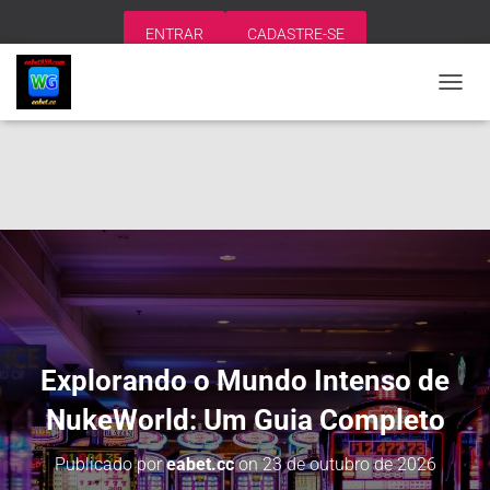
ENTRAR
CADASTRE-SE
A
L
T
E
R
N
A
R
N
A
V
E
G
A
Explorando o Mundo Intenso de
Ç
Ã
NukeWorld: Um Guia Completo
O
Publicado por
eabet.cc
on
23 de outubro de 2026