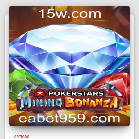
ARTIGOS