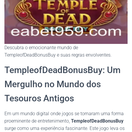
Descubra o emocionante mundo de
TempleofDeadBonusBuy e suas regras envolventes.
TempleofDeadBonusBuy: Um
Mergulho no Mundo dos
Tesouros Antigos
Em um mundo digital onde jogos se tornaram uma forma
proeminente de entretenimento,
TempleofDeadBonusBuy
surge como uma experiência fascinante. Este jogo leva os