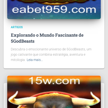
ARTIGOS
Explorando o Mundo Fascinante de
5GodBeasts
Descubra o emocionante universo de 5GodBeasts, um
jogo cativante que combina estratégia, aventura e
mitologia.
Leia mais…