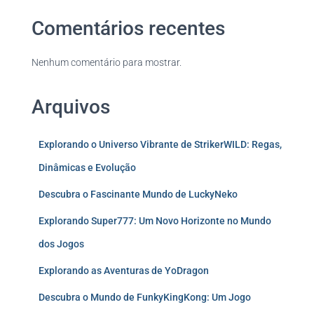
Comentários recentes
Nenhum comentário para mostrar.
Arquivos
Explorando o Universo Vibrante de StrikerWILD: Regas,
Dinâmicas e Evolução
Descubra o Fascinante Mundo de LuckyNeko
Explorando Super777: Um Novo Horizonte no Mundo
dos Jogos
Explorando as Aventuras de YoDragon
Descubra o Mundo de FunkyKingKong: Um Jogo