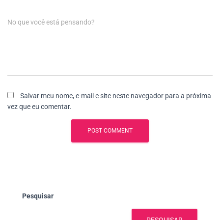
No que você está pensando?
Salvar meu nome, e-mail e site neste navegador para a próxima
vez que eu comentar.
Pesquisar