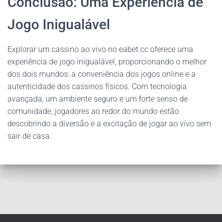
Conclusão: Uma Experiência de
Jogo Inigualável
Explorar um cassino ao vivo no eabet.cc oferece uma
experiência de jogo inigualável, proporcionando o melhor
dos dois mundos: a conveniência dos jogos online e a
autenticidade dos cassinos físicos. Com tecnologia
avançada, um ambiente seguro e um forte senso de
comunidade, jogadores ao redor do mundo estão
descobrindo a diversão e a excitação de jogar ao vivo sem
sair de casa.