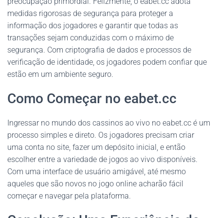
preocupação primordial. Felizmente, o eabet.cc adota
medidas rigorosas de segurança para proteger a
informação dos jogadores e garantir que todas as
transações sejam conduzidas com o máximo de
segurança. Com criptografia de dados e processos de
verificação de identidade, os jogadores podem confiar que
estão em um ambiente seguro.
Como Começar no eabet.cc
Ingressar no mundo dos cassinos ao vivo no eabet.cc é um
processo simples e direto. Os jogadores precisam criar
uma conta no site, fazer um depósito inicial, e então
escolher entre a variedade de jogos ao vivo disponíveis.
Com uma interface de usuário amigável, até mesmo
aqueles que são novos no jogo online acharão fácil
começar e navegar pela plataforma.