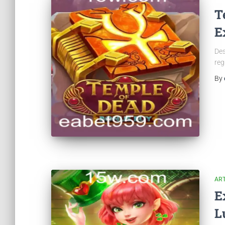
T
E
De
reg
By
ART
E
L