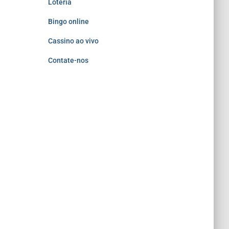
Loteria
Bingo online
Cassino ao vivo
Contate-nos