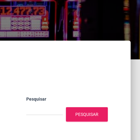
Pesquisar
PESQUISAR