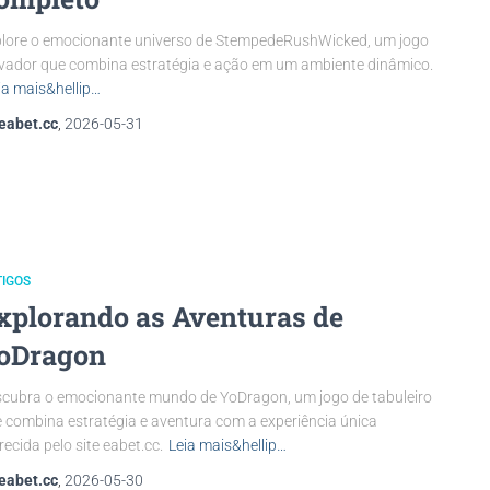
lore o emocionante universo de StempedeRushWicked, um jogo
vador que combina estratégia e ação em um ambiente dinâmico.
ia mais&hellip…
eabet.cc
,
2026-05-31
IGOS
xplorando as Aventuras de
oDragon
cubra o emocionante mundo de YoDragon, um jogo de tabuleiro
 combina estratégia e aventura com a experiência única
recida pelo site eabet.cc.
Leia mais&hellip…
eabet.cc
,
2026-05-30