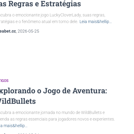
as Regras e Estratégias
cubra o emocionante jogo LuckyCloverLady, suas regras,
ratégias e o fenômeno atual em torno dele.
Leia mais&hellip…
eabet.cc
,
2026-05-25
IGOS
xplorando o Jogo de Aventura:
ildBullets
cubra a emocionante jornada no mundo de WildBullets e
enda as regras essenciais para jogadores novos e experientes.
ia mais&hellip…