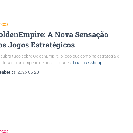
IGOS
oldenEmpire: A Nova Sensação
os Jogos Estratégicos
cubra tudo sobre GoldenEmpire, o jogo que combina estratégia e
ntura em um império de possibilidades.
Leia mais&hellip…
eabet.cc
,
2026-05-28
IGOS