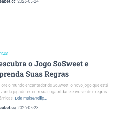
eabet.cc
,
2026-05-24
IGOS
escubra o Jogo SoSweet e
prenda Suas Regras
lore o mundo encantador de SoSweet, o novo jogo que está
ivando jogadores com sua jogabilidade envolvente e regras
âmicas.
Leia mais&hellip…
eabet.cc
,
2026-05-23