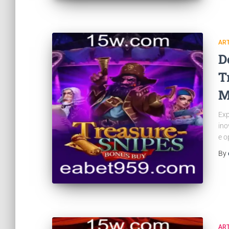
ART
D
T
M
Exp
ino
e o
By
ART