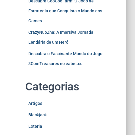
Descubra CooCooFarm: O Jogo de
Estratégia que Conquista o Mundo dos
Games
CrazyNuoZha: A Imersiva Jornada
Lendária de um Herói
Descubra o Fascinante Mundo do Jogo
3CoinTreasures no eabet.cc
Categorias
Artigos
Blackjack
Loteria