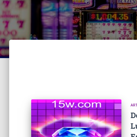
ART
D
L
E