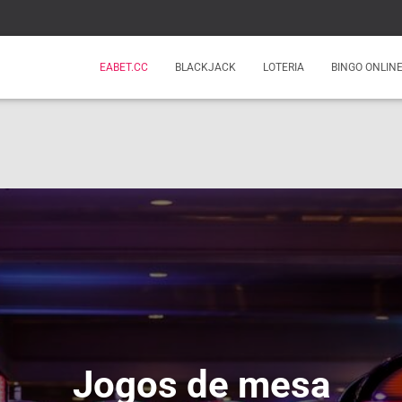
EABET.CC
BLACKJACK
LOTERIA
BINGO ONLIN
Jogos de mesa