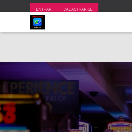
ENTRAR
CADASTRAR-SE