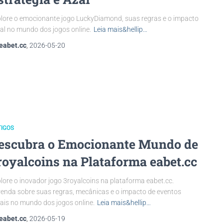
lore o emocionante jogo LuckyDiamond, suas regras e o impacto
al no mundo dos jogos online.
Leia mais&hellip…
eabet.cc
,
2026-05-20
IGOS
escubra o Emocionante Mundo de
royalcoins na Plataforma eabet.cc
lore o inovador jogo 3royalcoins na plataforma eabet.cc.
enda sobre suas regras, mecânicas e o impacto de eventos
ais no mundo dos jogos online.
Leia mais&hellip…
eabet.cc
,
2026-05-19