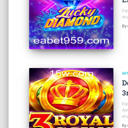
Exp
atu
By
ART
D
3
Exp
Apr
atu
By