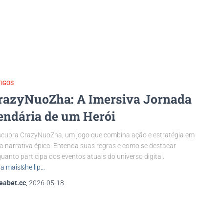
IGOS
razyNuoZha: A Imersiva Jornada
endária de um Herói
cubra CrazyNuoZha, um jogo que combina ação e estratégia em
 narrativa épica. Entenda suas regras e como se destacar
uanto participa dos eventos atuais do universo digital.
ia mais&hellip…
eabet.cc
,
2026-05-18