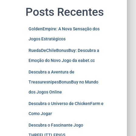
Posts Recentes
GoldenEmpire: A Nova Sensação dos
Jogos Estratégicos
RuedaDeChileBonusBuy: Descubra a
Emoção do Novo Jogo da eabet.cc
Descubra a Aventura de
TreasuresnipesBonusBuy no Mundo
dos Jogos Online
Descubra o Universo de ChickenFarm e
Como Jogar
Descubra o Fascinante Jogo
THREELITTLEPIGS