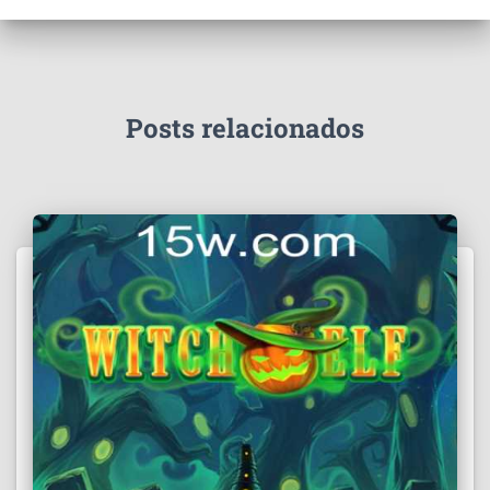
Posts relacionados