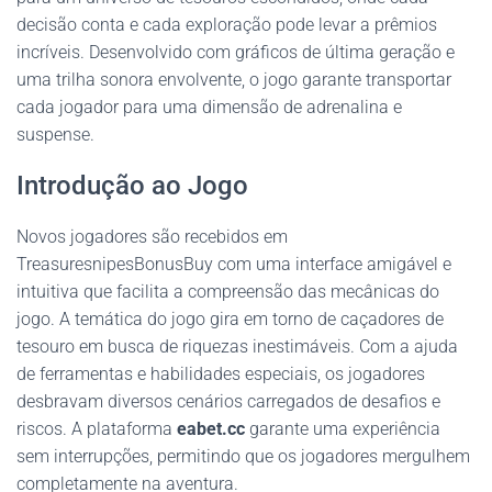
decisão conta e cada exploração pode levar a prêmios
incríveis. Desenvolvido com gráficos de última geração e
uma trilha sonora envolvente, o jogo garante transportar
cada jogador para uma dimensão de adrenalina e
suspense.
Introdução ao Jogo
Novos jogadores são recebidos em
TreasuresnipesBonusBuy com uma interface amigável e
intuitiva que facilita a compreensão das mecânicas do
jogo. A temática do jogo gira em torno de caçadores de
tesouro em busca de riquezas inestimáveis. Com a ajuda
de ferramentas e habilidades especiais, os jogadores
desbravam diversos cenários carregados de desafios e
riscos. A plataforma
eabet.cc
garante uma experiência
sem interrupções, permitindo que os jogadores mergulhem
completamente na aventura.