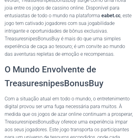
evoluir, TreasuresnipesBonusBuy surge como uma nova
joia entre os jogos de cassino online. Disponível para
entusiastas de todo o mundo na plataforma
eabet.cc
, este
jogo tem cativado jogadores com sua jogabilidade
intrigante e oportunidades de bônus exclusivas.
TreasuresnipesBonusBuy é mais do que uma simples
experiência de caça ao tesouro; é um convite ao mundo
das aventuras repletas de emoção e recompensas.
O Mundo Envolvente de
TreasuresnipesBonusBuy
Com a situação atual em todo o mundo, o entretenimento
digital provou ser uma fuga necessária para muitos. À
medida que os jogos de azar online continuam a prosperar,
TreasuresnipesBonusBuy oferece uma experiência ímpar
aos seus jogadores. Este jogo transporta os participantes
para um universo de tesouros escondidos, onde cada