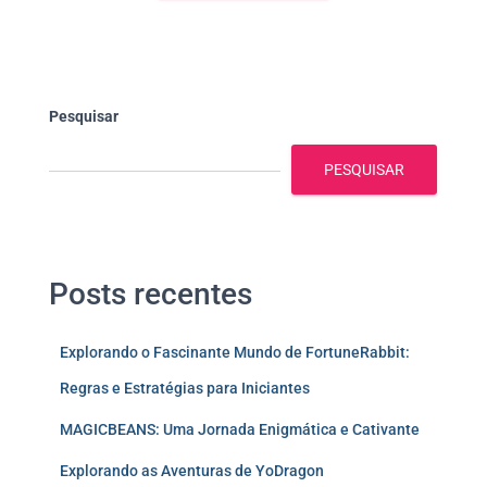
Pesquisar
PESQUISAR
Posts recentes
Explorando o Fascinante Mundo de FortuneRabbit:
Regras e Estratégias para Iniciantes
MAGICBEANS: Uma Jornada Enigmática e Cativante
Explorando as Aventuras de YoDragon