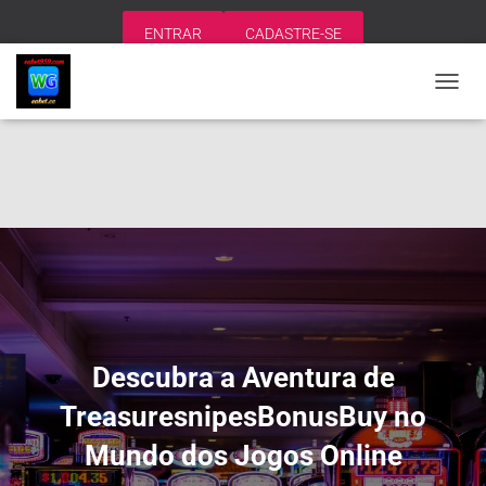
ENTRAR
CADASTRE-SE
A
L
T
E
R
N
A
R
N
A
V
E
G
A
Descubra a Aventura de
Ç
Ã
TreasuresnipesBonusBuy no
O
Mundo dos Jogos Online