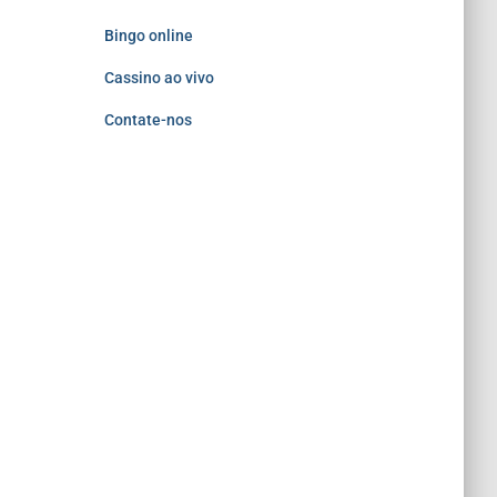
Bingo online
Cassino ao vivo
Contate-nos