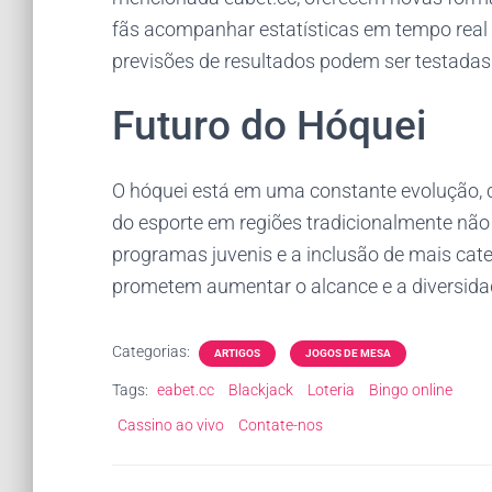
fãs acompanhar estatísticas em tempo real e
previsões de resultados podem ser testadas
Futuro do Hóquei
O hóquei está em uma constante evolução, 
do esporte em regiões tradicionalmente não
programas juvenis e a inclusão de mais cat
prometem aumentar o alcance e a diversida
Categorias:
ARTIGOS
JOGOS DE MESA
Tags:
eabet.cc
Blackjack
Loteria
Bingo online
Cassino ao vivo
Contate-nos