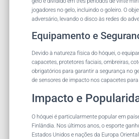
gelo é dividido em três períodos de vinte mi
jogadores no gelo, incluindo o goleiro. O obj
adversário, levando o disco às redes do adve
Equipamento e Seguran
Devido à natureza física do hóquei, o equi
capacetes, protetores faciais, ombreiras, co
obrigatórios para garantir a segurança no g
de sensores de impacto nos capacetes para 
Impacto e Popularid
O hóquei é particularmente popular em país
Finlândia. Nos últimos anos, o esporte ga
Estados Unidos e nações da Europa Oriental