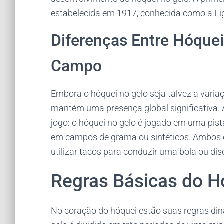
estabelecida em 1917, conhecida como a Li
Diferenças Entre Hóque
Campo
Embora o hóquei no gelo seja talvez a var
mantém uma presença global significativa. 
jogo: o hóquei no gelo é jogado em uma pis
em campos de grama ou sintéticos. Ambos
utilizar tacos para conduzir uma bola ou dis
Regras Básicas do H
No coração do hóquei estão suas regras din