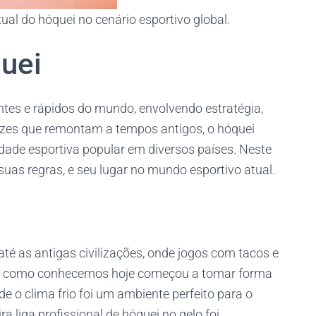
tual do hóquei no cenário esportivo global.
uei
tes e rápidos do mundo, envolvendo estratégia,
ízes que remontam a tempos antigos, o hóquei
ade esportiva popular em diversos países. Neste
suas regras, e seu lugar no mundo esportivo atual.
té as antigas civilizações, onde jogos com tacos e
uei como conhecemos hoje começou a tomar forma
e o clima frio foi um ambiente perfeito para o
a liga profissional de hóquei no gelo foi