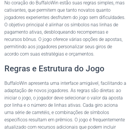
No coração do BuffaloWin estão suas regras simples, mas
cativantes, que permitem que tanto novatos quanto
jogadores experientes desfrutem do jogo sem dificuldades.
O objetivo principal é alinhar os símbolos nas linhas de
pagamento ativas, desbloqueando recompensas e
recursos bônus. O jogo oferece várias opções de apostas,
permitindo aos jogadores personalizar seus giros de
acordo com suas estratégias e orçamentos.
Regras e Estrutura do Jogo
BuffaloWin apresenta uma interface amigável, facilitando a
adaptação de novos jogadores. As regras são diretas: ao
iniciar o jogo, o jogador deve selecionar o valor da aposta
por linha e o número de linhas ativas. Cada giro aciona
uma série de carretéis, e combinações de símbolos
específicos resultam em prêmios. O jogo é frequentemente
atualizado com recursos adicionais que podem incluir