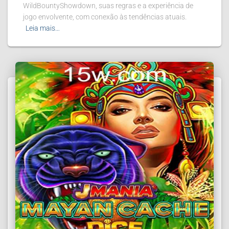
WildBountyShowdown, suas regras e a experiência de
jogo envolvente, com conexão às tendências atuais.
Leia mais…