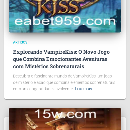
ARTIGOS
Explorando VampireKiss: O Novo Jogo
que Combina Emocionantes Aventuras
com Mistérios Sobrenaturais
Descubra o fascinante mundo de VampireKiss, um jogo
de mistério e ação que combina elementos sobrenaturais
com uma jogabilidade envolvente.
Leia mais…