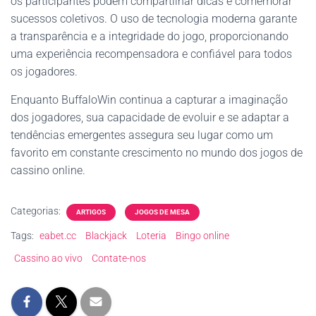
os participantes podem compartilhar dicas e comemorar
sucessos coletivos. O uso de tecnologia moderna garante
a transparência e a integridade do jogo, proporcionando
uma experiência recompensadora e confiável para todos
os jogadores.
Enquanto BuffaloWin continua a capturar a imaginação
dos jogadores, sua capacidade de evoluir e se adaptar a
tendências emergentes assegura seu lugar como um
favorito em constante crescimento no mundo dos jogos de
cassino online.
Categorias:
ARTIGOS
JOGOS DE MESA
Tags:
eabet.cc
Blackjack
Loteria
Bingo online
Cassino ao vivo
Contate-nos