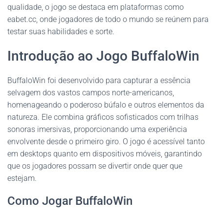
qualidade, o jogo se destaca em plataformas como
eabet.cc, onde jogadores de todo o mundo se reúnem para
testar suas habilidades e sorte.
Introdução ao Jogo BuffaloWin
BuffaloWin foi desenvolvido para capturar a essência
selvagem dos vastos campos norte-americanos,
homenageando o poderoso búfalo e outros elementos da
natureza. Ele combina gráficos sofisticados com trilhas
sonoras imersivas, proporcionando uma experiência
envolvente desde o primeiro giro. O jogo é acessível tanto
em desktops quanto em dispositivos móveis, garantindo
que os jogadores possam se divertir onde quer que
estejam.
Como Jogar BuffaloWin