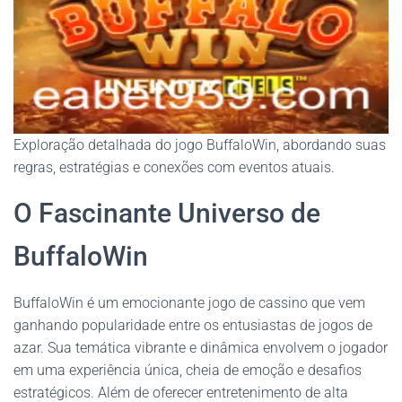
Exploração detalhada do jogo BuffaloWin, abordando suas
regras, estratégias e conexões com eventos atuais.
O Fascinante Universo de
BuffaloWin
BuffaloWin é um emocionante jogo de cassino que vem
ganhando popularidade entre os entusiastas de jogos de
azar. Sua temática vibrante e dinâmica envolvem o jogador
em uma experiência única, cheia de emoção e desafios
estratégicos. Além de oferecer entretenimento de alta