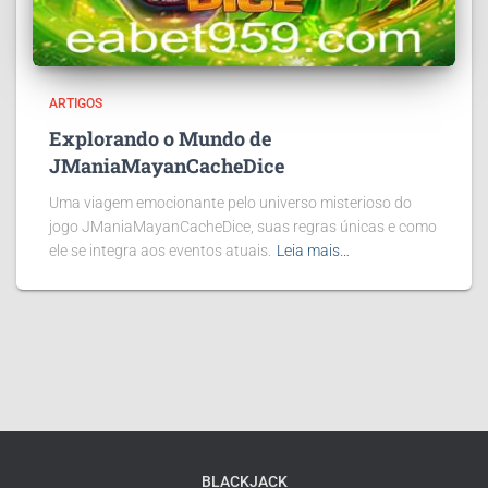
ARTIGOS
Explorando o Mundo de
JManiaMayanCacheDice
Uma viagem emocionante pelo universo misterioso do
jogo JManiaMayanCacheDice, suas regras únicas e como
ele se integra aos eventos atuais.
Leia mais…
BLACKJACK