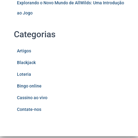
Explorando o Novo Mundo de AllWilds: Uma Introdução
ao Jogo
Categorias
Artigos
Blackjack
Loteria
Bingo online
Cassino ao vivo
Contate-nos