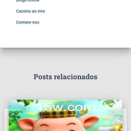
Bingo online
Cassino ao vivo
Contate-nos
Posts relacionados