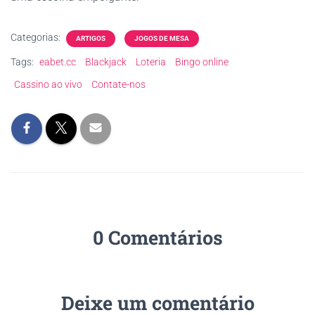
Categorias:
ARTIGOS
JOGOS DE MESA
Tags:
eabet.cc
Blackjack
Loteria
Bingo online
Cassino ao vivo
Contate-nos
0 Comentários
Deixe um comentário