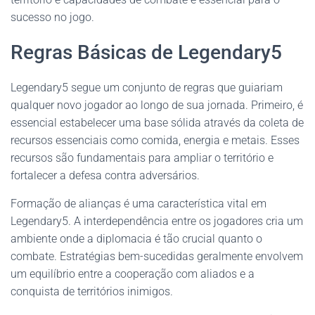
sucesso no jogo.
Regras Básicas de Legendary5
Legendary5 segue um conjunto de regras que guiariam
qualquer novo jogador ao longo de sua jornada. Primeiro, é
essencial estabelecer uma base sólida através da coleta de
recursos essenciais como comida, energia e metais. Esses
recursos são fundamentais para ampliar o território e
fortalecer a defesa contra adversários.
Formação de alianças é uma característica vital em
Legendary5. A interdependência entre os jogadores cria um
ambiente onde a diplomacia é tão crucial quanto o
combate. Estratégias bem-sucedidas geralmente envolvem
um equilíbrio entre a cooperação com aliados e a
conquista de territórios inimigos.