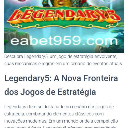
Descubra Legendary5, um jogo de estratégia envolvente,
suas mecânicas e regras em um cenário de eventos atuais.
Legendary5: A Nova Fronteira
dos Jogos de Estratégia
Legendary5 tem se destacado no cenário dos jogos de
estratégia, combinando elementos clássicos com
inovações modernas. Em um mundo onde a competição