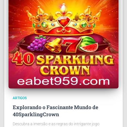
ARTIGOS
Explorando o Fascinante Mundo de
40SparklingCrown
Descubra a imersão e as regras do intrigante jogo