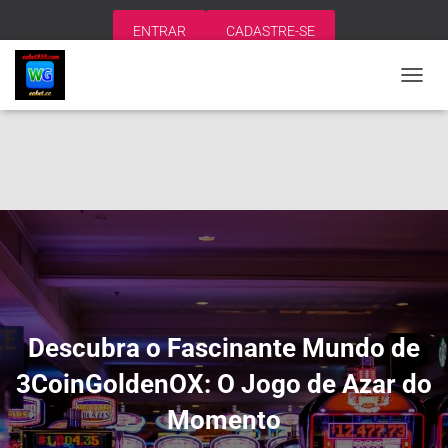
ENTRAR
CADASTRE-SE
A
L
T
E
R
N
A
R
N
A
V
E
G
A
Descubra o Fascinante Mundo de
Ç
Ã
3CoinGoldenOX: O Jogo de Azar do
O
Momento