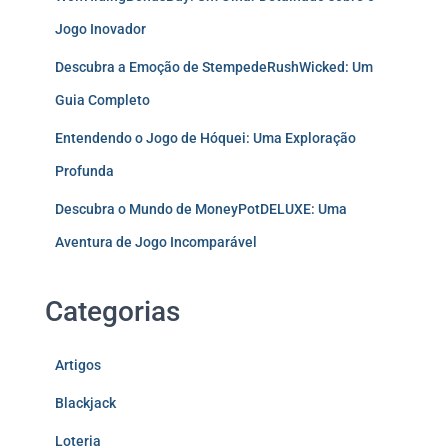
Jogo Inovador
Descubra a Emoção de StempedeRushWicked: Um
Guia Completo
Entendendo o Jogo de Hóquei: Uma Exploração
Profunda
Descubra o Mundo de MoneyPotDELUXE: Uma
Aventura de Jogo Incomparável
Categorias
Artigos
Blackjack
Loteria