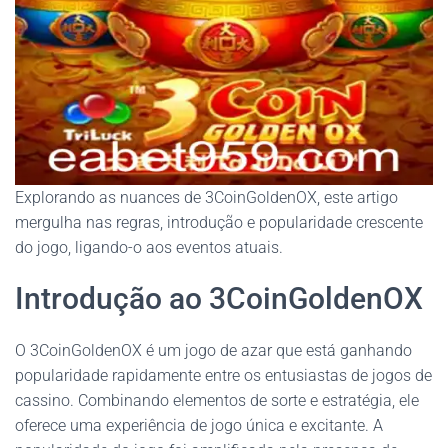
Explorando as nuances de 3CoinGoldenOX, este artigo
mergulha nas regras, introdução e popularidade crescente
do jogo, ligando-o aos eventos atuais.
Introdução ao 3CoinGoldenOX
O 3CoinGoldenOX é um jogo de azar que está ganhando
popularidade rapidamente entre os entusiastas de jogos de
cassino. Combinando elementos de sorte e estratégia, ele
oferece uma experiência de jogo única e excitante. A