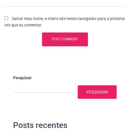
Salvar meu nome, e-mail e site neste navegador para a próxima
vez que eu comentar.
Pesquisar
PESQUISAR
Posts recentes