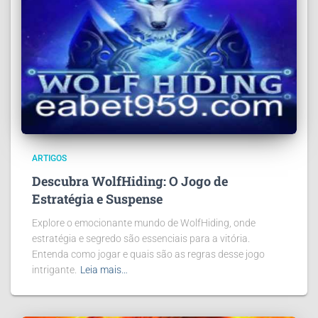
ARTIGOS
Descubra WolfHiding: O Jogo de
Estratégia e Suspense
Explore o emocionante mundo de WolfHiding, onde
estratégia e segredo são essenciais para a vitória.
Entenda como jogar e quais são as regras desse jogo
intrigante.
Leia mais…