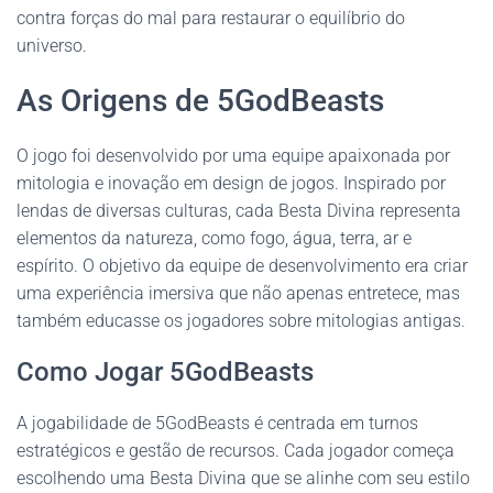
contra forças do mal para restaurar o equilíbrio do
universo.
As Origens de 5GodBeasts
O jogo foi desenvolvido por uma equipe apaixonada por
mitologia e inovação em design de jogos. Inspirado por
lendas de diversas culturas, cada Besta Divina representa
elementos da natureza, como fogo, água, terra, ar e
espírito. O objetivo da equipe de desenvolvimento era criar
uma experiência imersiva que não apenas entretece, mas
também educasse os jogadores sobre mitologias antigas.
Como Jogar 5GodBeasts
A jogabilidade de 5GodBeasts é centrada em turnos
estratégicos e gestão de recursos. Cada jogador começa
escolhendo uma Besta Divina que se alinhe com seu estilo