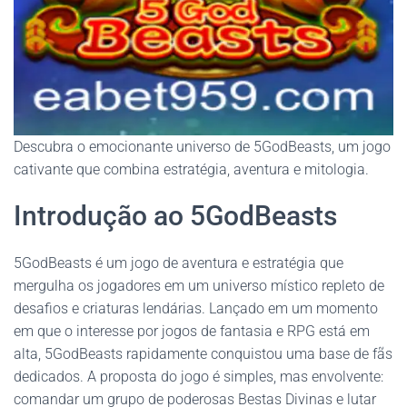
Descubra o emocionante universo de 5GodBeasts, um jogo
cativante que combina estratégia, aventura e mitologia.
Introdução ao 5GodBeasts
5GodBeasts é um jogo de aventura e estratégia que
mergulha os jogadores em um universo místico repleto de
desafios e criaturas lendárias. Lançado em um momento
em que o interesse por jogos de fantasia e RPG está em
alta, 5GodBeasts rapidamente conquistou uma base de fãs
dedicados. A proposta do jogo é simples, mas envolvente:
comandar um grupo de poderosas Bestas Divinas e lutar