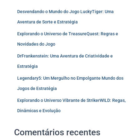
Desvendando o Mundo do Jogo LuckyTiger: Uma
Aventura de Sorte e Estratégia
Explorando o Universo de TreasureQuest: Regras e
Novidades do Jogo
DrFrankenstein: Uma Aventura de Criatividade e
Estratégia
Legendary5: Um Mergulho no Empolgante Mundo dos
Jogos de Estratégia
Explorando o Universo Vibrante de StrikerWILD: Regas,
Dinâmicas e Evolução
Comentários recentes