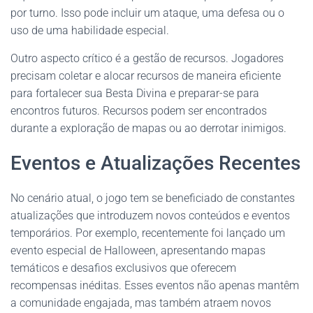
por turno. Isso pode incluir um ataque, uma defesa ou o
uso de uma habilidade especial.
Outro aspecto crítico é a gestão de recursos. Jogadores
precisam coletar e alocar recursos de maneira eficiente
para fortalecer sua Besta Divina e preparar-se para
encontros futuros. Recursos podem ser encontrados
durante a exploração de mapas ou ao derrotar inimigos.
Eventos e Atualizações Recentes
No cenário atual, o jogo tem se beneficiado de constantes
atualizações que introduzem novos conteúdos e eventos
temporários. Por exemplo, recentemente foi lançado um
evento especial de Halloween, apresentando mapas
temáticos e desafios exclusivos que oferecem
recompensas inéditas. Esses eventos não apenas mantêm
a comunidade engajada, mas também atraem novos