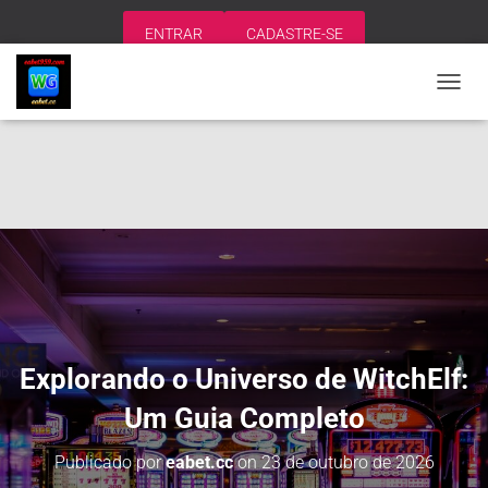
ENTRAR
CADASTRE-SE
A
L
T
E
R
N
A
R
N
A
V
E
G
A
Explorando o Universo de WitchElf:
Ç
Ã
Um Guia Completo
O
Publicado por
eabet.cc
on
23 de outubro de 2026