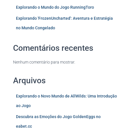
Explorando o Mundo do Jogo RunningToro
Explorando 'FrozenUncharted': Aventura e Estratégia
no Mundo Congelado
Comentários recentes
Nenhum comentário para mostrar.
Arquivos
Explorando o Novo Mundo de AllWilds: Uma Introdução
ao Jogo
Descubra as Emoções do Jogo GoldenEggs no
eabet.cc