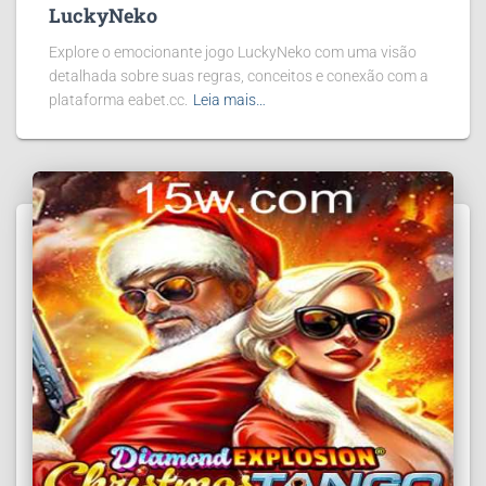
LuckyNeko
Explore o emocionante jogo LuckyNeko com uma visão
detalhada sobre suas regras, conceitos e conexão com a
plataforma eabet.cc.
Leia mais…