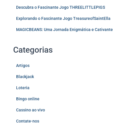
Descubra o Fascinante Jogo THREELITTLEPIGS
Explorando o Fascinante Jogo TreasureofSaintElla
MAGICBEANS: Uma Jornada Enigmática e Cativante
Categorias
Artigos
Blackjack
Loteria
Bingo online
Cassino ao vivo
Contate-nos