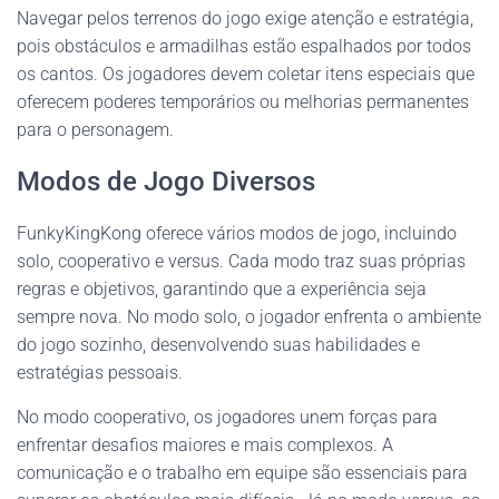
Navegar pelos terrenos do jogo exige atenção e estratégia,
pois obstáculos e armadilhas estão espalhados por todos
os cantos. Os jogadores devem coletar itens especiais que
oferecem poderes temporários ou melhorias permanentes
para o personagem.
Modos de Jogo Diversos
FunkyKingKong oferece vários modos de jogo, incluindo
solo, cooperativo e versus. Cada modo traz suas próprias
regras e objetivos, garantindo que a experiência seja
sempre nova. No modo solo, o jogador enfrenta o ambiente
do jogo sozinho, desenvolvendo suas habilidades e
estratégias pessoais.
No modo cooperativo, os jogadores unem forças para
enfrentar desafios maiores e mais complexos. A
comunicação e o trabalho em equipe são essenciais para