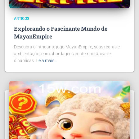
ARTIGOS
Explorando o Fascinante Mundo de
MayanEmpire
Descubra o intrigante jogo MayanEmpire, suas regras e
ambientação, com abordagens contemporâneas e
dinâmicas.
Leia mais…