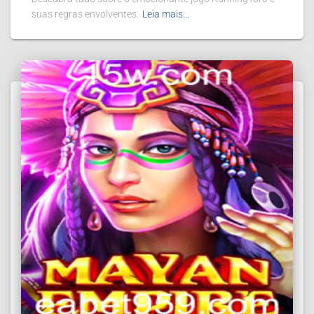
suas regras envolventes.
Leia mais…