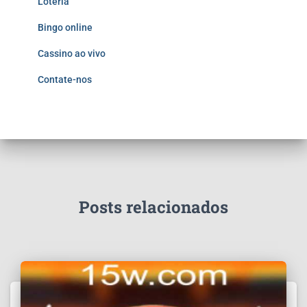
Loteria
Bingo online
Cassino ao vivo
Contate-nos
Posts relacionados