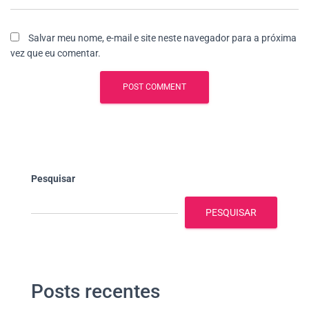
Salvar meu nome, e-mail e site neste navegador para a próxima
vez que eu comentar.
Pesquisar
PESQUISAR
Posts recentes