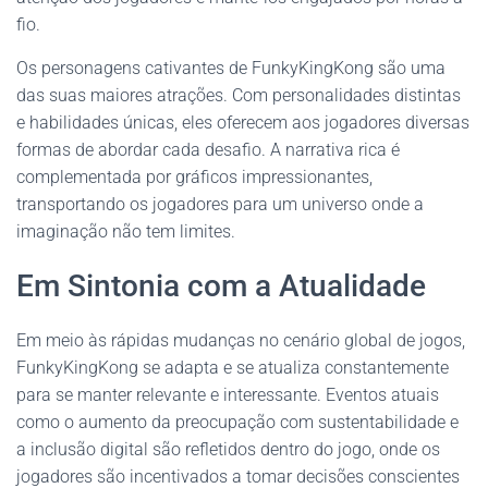
fio.
Os personagens cativantes de FunkyKingKong são uma
das suas maiores atrações. Com personalidades distintas
e habilidades únicas, eles oferecem aos jogadores diversas
formas de abordar cada desafio. A narrativa rica é
complementada por gráficos impressionantes,
transportando os jogadores para um universo onde a
imaginação não tem limites.
Em Sintonia com a Atualidade
Em meio às rápidas mudanças no cenário global de jogos,
FunkyKingKong se adapta e se atualiza constantemente
para se manter relevante e interessante. Eventos atuais
como o aumento da preocupação com sustentabilidade e
a inclusão digital são refletidos dentro do jogo, onde os
jogadores são incentivados a tomar decisões conscientes