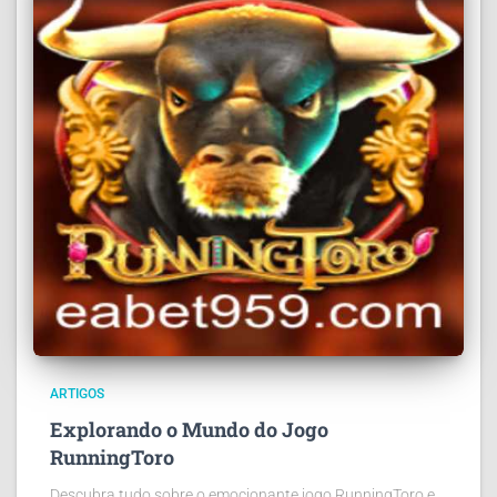
ARTIGOS
Explorando o Mundo do Jogo
RunningToro
Descubra tudo sobre o emocionante jogo RunningToro e