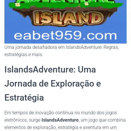
Uma jornada desafiadora em IslandsAdventure: Regras,
estratégias e mais.
IslandsAdventure: Uma
Jornada de Exploração e
Estratégia
Em tempos de inovação contínua no mundo dos jogos
eletrônicos, surge
IslandsAdventure
, um jogo que combina
elementos de exploração, estratégia e aventura em um