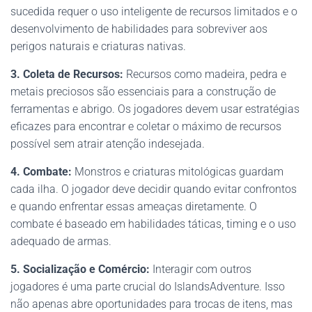
sucedida requer o uso inteligente de recursos limitados e o
desenvolvimento de habilidades para sobreviver aos
perigos naturais e criaturas nativas.
3. Coleta de Recursos:
Recursos como madeira, pedra e
metais preciosos são essenciais para a construção de
ferramentas e abrigo. Os jogadores devem usar estratégias
eficazes para encontrar e coletar o máximo de recursos
possível sem atrair atenção indesejada.
4. Combate:
Monstros e criaturas mitológicas guardam
cada ilha. O jogador deve decidir quando evitar confrontos
e quando enfrentar essas ameaças diretamente. O
combate é baseado em habilidades táticas, timing e o uso
adequado de armas.
5. Socialização e Comércio:
Interagir com outros
jogadores é uma parte crucial do IslandsAdventure. Isso
não apenas abre oportunidades para trocas de itens, mas