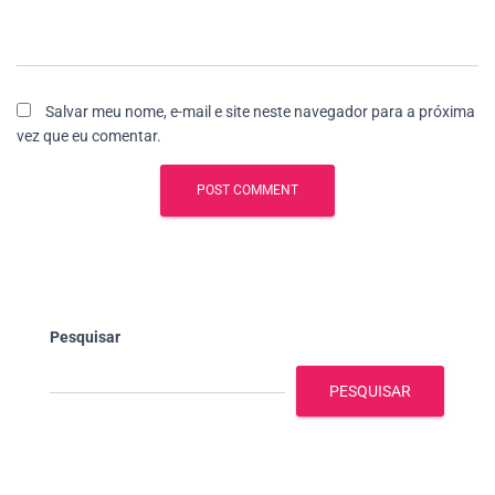
Salvar meu nome, e-mail e site neste navegador para a próxima
vez que eu comentar.
Pesquisar
PESQUISAR