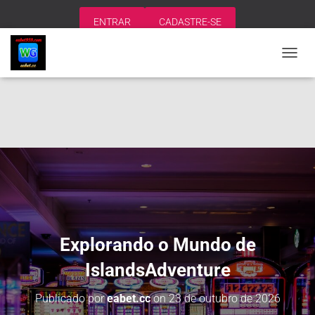
ENTRAR
CADASTRE-SE
A
L
T
E
R
N
A
R
N
A
V
E
G
A
Explorando o Mundo de
Ç
Ã
IslandsAdventure
O
Publicado por
eabet.cc
on
23 de outubro de 2026