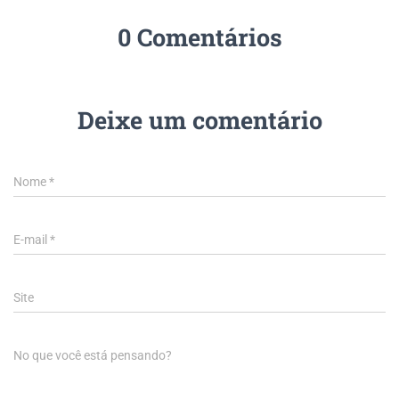
0 Comentários
Deixe um comentário
Nome
*
E-mail
*
Site
No que você está pensando?