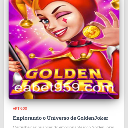
ARTIGOS
Explorando o Universo de GoldenJoker
Mergulhe nas nuances do emocionante jogo GoldenJoker,