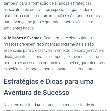
também para a formação de alianças estratégicas,
especialmente em eventos especiais organizados na
plataforma eabet.cc. Tais interações são fundamentais
para avançar no jogo e garantir a sobrevivência em
ambientes hostis.
6. Missões e Eventos:
Regularmente distribuídas, as
missões oferecem recompensas incrementais e são
essenciais para o desenvolvimento do personagem. Além
disso, eventos sazonais e competições periódicas, que
podem ser acessadas por meio de eabet.cc, garantem uma
experiência de jogo sempre renovada e estimulante.
Estratégias e Dicas para uma
Aventura de Sucesso
No cerne de IslandsAdventure está a necessidade de