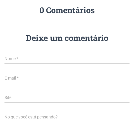
0 Comentários
Deixe um comentário
Nome
*
E-mail
*
Site
No que você está pensando?