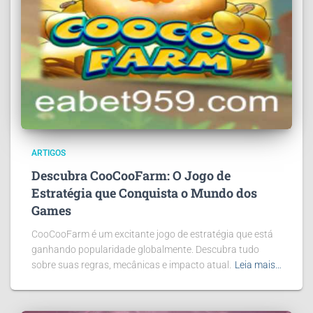
ARTIGOS
Descubra CooCooFarm: O Jogo de
Estratégia que Conquista o Mundo dos
Games
CooCooFarm é um excitante jogo de estratégia que está
ganhando popularidade globalmente. Descubra tudo
sobre suas regras, mecânicas e impacto atual.
Leia mais…