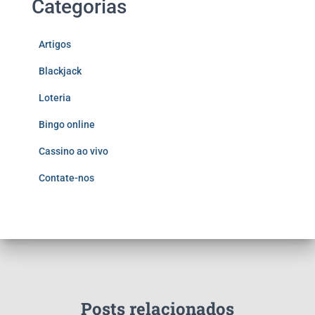
Categorias
Artigos
Blackjack
Loteria
Bingo online
Cassino ao vivo
Contate-nos
Posts relacionados