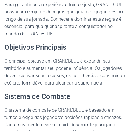
Para garantir uma experiência fluida e justa, GRANDBLUE
possui um conjunto de regras que guiam os jogadores ao
longo de sua jornada. Conhecer e dominar estas regras é
essencial para qualquer aspirante a conquistador no
mundo de GRANDBLUE.
Objetivos Principais
O principal objetivo em GRANDBLUE é expandir seu
território e aumentar seu poder e influência. Os jogadores
devem cultivar seus recursos, recrutar heróis e construir um
exército formidável para alcançar a supremacia.
Sistema de Combate
O sistema de combate de GRANDBLUE é baseado em
turnos e exige dos jogadores decisões rápidas e eficazes.
Cada movimento deve ser cuidadosamente planejado,