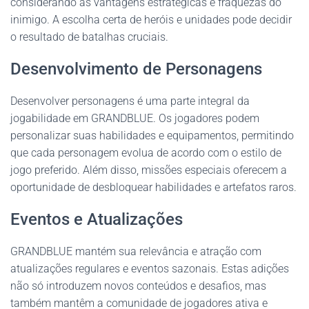
considerando as vantagens estratégicas e fraquezas do
inimigo. A escolha certa de heróis e unidades pode decidir
o resultado de batalhas cruciais.
Desenvolvimento de Personagens
Desenvolver personagens é uma parte integral da
jogabilidade em GRANDBLUE. Os jogadores podem
personalizar suas habilidades e equipamentos, permitindo
que cada personagem evolua de acordo com o estilo de
jogo preferido. Além disso, missões especiais oferecem a
oportunidade de desbloquear habilidades e artefatos raros.
Eventos e Atualizações
GRANDBLUE mantém sua relevância e atração com
atualizações regulares e eventos sazonais. Estas adições
não só introduzem novos conteúdos e desafios, mas
também mantêm a comunidade de jogadores ativa e