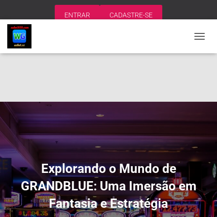
ENTRAR
CADASTRE-SE
A
L
T
E
R
N
A
R
N
A
V
E
G
A
Explorando o Mundo de
Ç
Ã
GRANDBLUE: Uma Imersão em
O
Fantasia e Estratégia