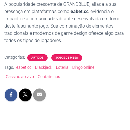
A popularidade crescente de GRANDBLUE, aliada a sua
presença em plataformas como
eabet.cc
, evidencia o
impacto e a comunidade vibrante desenvolvida em torno
deste fascinante jogo. Sua combinação de elementos
tradicionais e modernos de game design oferece algo para
todos os tipos de jogadores.
Categorias:
ARTIGOS
JOGOS DE MESA
Tags:
eabet.cc
Blackjack
Loteria
Bingo online
Cassino ao vivo
Contate-nos