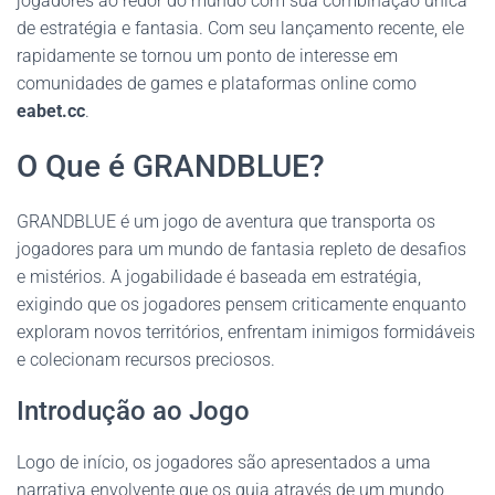
jogadores ao redor do mundo com sua combinação única
de estratégia e fantasia. Com seu lançamento recente, ele
rapidamente se tornou um ponto de interesse em
comunidades de games e plataformas online como
eabet.cc
.
O Que é GRANDBLUE?
GRANDBLUE é um jogo de aventura que transporta os
jogadores para um mundo de fantasia repleto de desafios
e mistérios. A jogabilidade é baseada em estratégia,
exigindo que os jogadores pensem criticamente enquanto
exploram novos territórios, enfrentam inimigos formidáveis
e colecionam recursos preciosos.
Introdução ao Jogo
Logo de início, os jogadores são apresentados a uma
narrativa envolvente que os guia através de um mundo