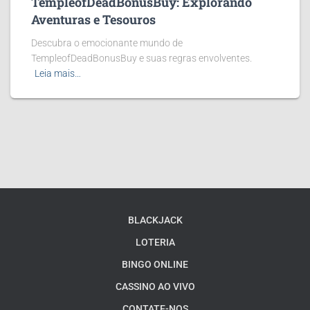
TempleofDeadBonusBuy: Explorando
Aventuras e Tesouros
Descubra o emocionante mundo de
TempleofDeadBonusBuy e suas regras envolventes.
Leia mais…
BLACKJACK
LOTERIA
BINGO ONLINE
CASSINO AO VIVO
CONTATE-NOS